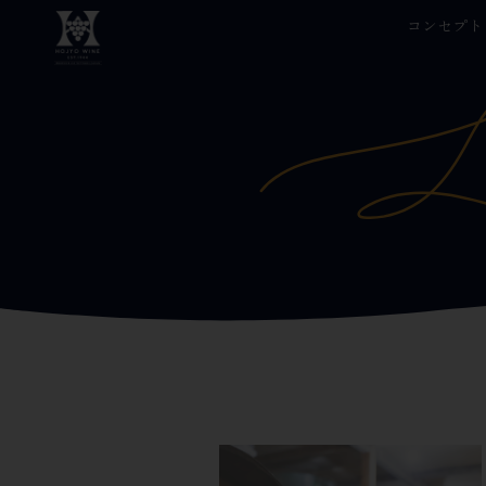
コンセプト
コ
ン
テ
ン
ツ
へ
ス
キ
ッ
プ