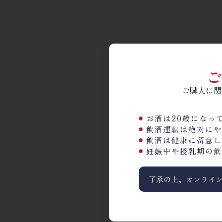
ご
ご購入に関
お酒は20歳になっ
飲酒運転は絶対にや
飲酒は健康に留意し
妊娠中や授乳期の飲
了承の上、オンライ