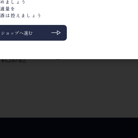
めましょう
適量を
酒は控えましょう
ンショップへ進む
スペシャルセレクション
赤（化粧箱付）
¥
5,240
税込