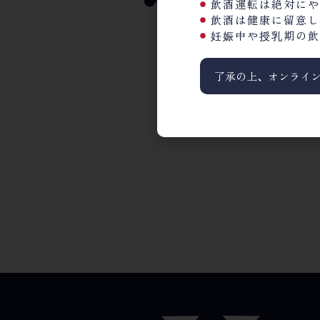
飲酒運転は絶対にや
飲酒は健康に留意し
3800
円
—
8800
円
妊娠中や授乳期の飲
了承の上、オンライ