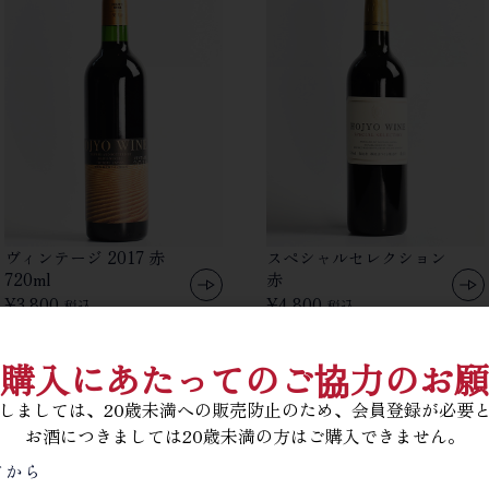
ヴィンテージ 2017 赤
スペシャルセレクション
720ml
赤
¥
3,800
¥
4,800
税込
税込
購入にあたってのご協力のお願
しましては、20歳未満への販売防止のため、会員登録が必要
お酒につきましては20歳未満の方はご購入できません。
てから