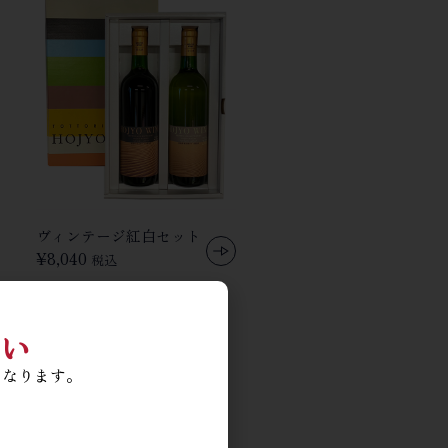
ヴィンテージ紅白セット
¥
8,040
税込
い
となります。