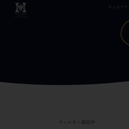
コンセプト
コ
ン
テ
ン
ツ
へ
ス
キ
ッ
プ
フィルター設定中