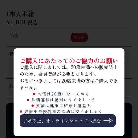
1本入木箱
¥
1,100
税込
品種
その他
特徴
720mlが1本入る木箱です。
ご購入にあたってのご協力のお願い
ギフトの際にご利用くださ
ご購入に関しましては、20歳未満への販売防止
い。
のため、会員登録が必要となります。
お酒につきましては20歳未満の方はご購入でき
食材との相性
ません。
その他
お酒は20歳になってから
飲酒運転は絶対にやめましょう
飲酒は健康に留意し適量を
妊娠中や授乳期の飲酒は控えましょう
包装
*
了承の上、オンラインショップへ進む