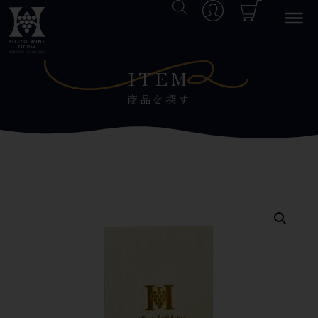
コ
ン
ITEM
テ
ン
商品を探す
ツ
へ
ス
キ
ッ
プ