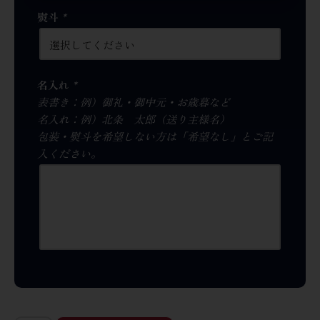
熨斗
*
名入れ
*
表書き：例）御礼・御中元・お歳暮など
名入れ：例）北条 太郎（送り主様名）
包装・熨斗を希望しない方は「希望なし」とご記
入ください。